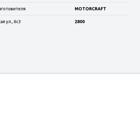
зготовителя
MOTORCRAFT
я ул., 6с3
2800