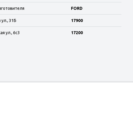
зготовителя
FORD
 ул., 31Б
17900
я ул., 6с3
17200