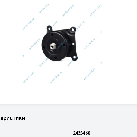
теристики
2435468