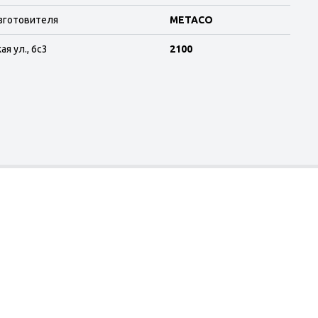
зготовителя
METACO
я ул., 6с3
2100