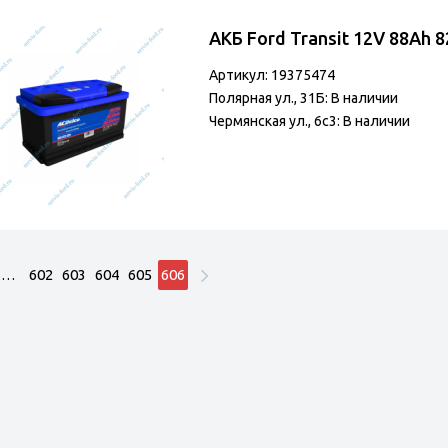
АКБ Ford Transit 12V 88Ah 
Артикул: 19375474
Полярная ул., 31Б: В наличии
Чермянская ул., 6с3: В наличии
…
602
603
604
605
606