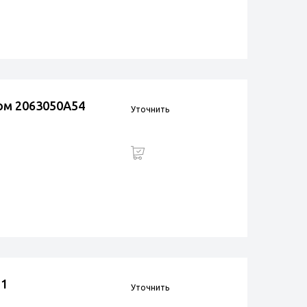
ом 2063050A54
Уточнить
11
Уточнить