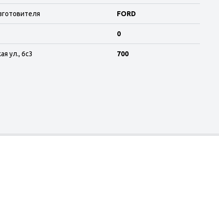
зготовителя
FORD
0
я ул., 6с3
700